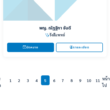
พญ. ณัฏฐิกา จันดี
รังสีแพทย์
นัดหมาย
รายละเอียด
น
หน้า
1
2
3
4
5
6
7
8
9
10
11
า
ไป