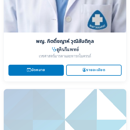
พญ. กิตติ์ชญาห์ วุฒิสันติกุล
สูตินรีแพทย์
เวชศาสตร์มารดาและทารกในครรภ์
นัดหมาย
รายละเอียด