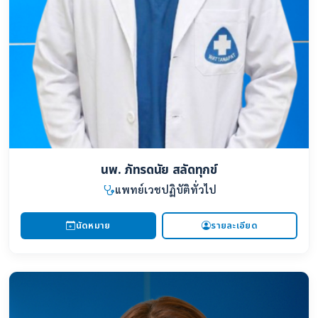
นพ. ภัทรดนัย สลัดทุกข์
แพทย์เวชปฏิบัติทั่วไป
นัดหมาย
รายละเอียด