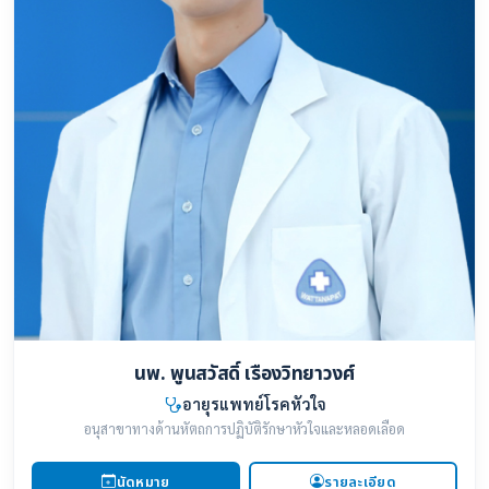
นพ. พูนสวัสดิ์ เรืองวิทยาวงศ์
อายุรแพทย์โรคหัวใจ
อนุสาขาทางด้านหัตถการปฏิบัติรักษาหัวใจและหลอดเลือด
นัดหมาย
รายละเอียด