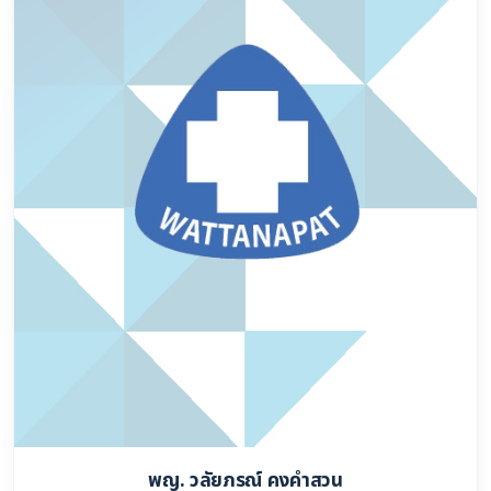
พญ. วลัยภรณ์ คงคำสวน