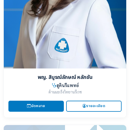
พญ. สิบูรณ์ลักษณ์ หลักขัน
สูตินรีแพทย์
ด้านมะเร็งวิทยานรีเวช
นัดหมาย
รายละเอียด