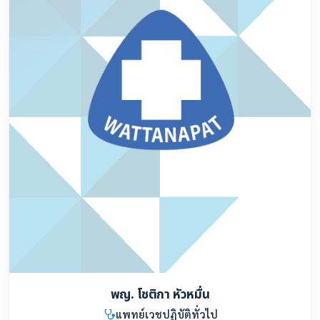
พญ. โชติกา หัวหมื่น
แพทย์เวชปฏิบัติทั่วไป