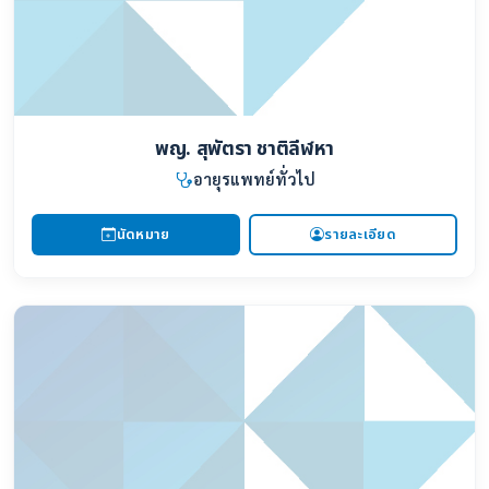
พญ. สุพัตรา ชาติลีฬหา
อายุรแพทย์ทั่วไป
นัดหมาย
รายละเอียด