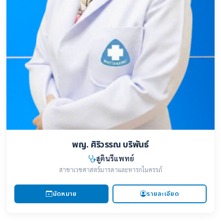
พญ. ศิริวรรณ บริพันธ์
สูตินรีแพทย์
สาขาเวชศาสตร์มารดาและทารกในครรภ์
นัดหมาย
รายละเอียด