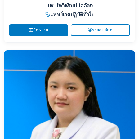
นพ. โชติพัฒน์ ใจจ้อง
แพทย์เวชปฏิบัติทั่วไป
นัดหมาย
รายละเอียด