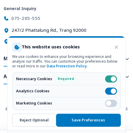
General Inquiry
075-205-555
247/2 Phattalung Rd., Trang 92000
View on Google Maps
This website uses cookies
We use cookies to enhance your browsing experience and
Medical Services
analyze our traffic. You can customize your preferences below
or read more in our
Data Protection Policy
.
About Us
Necessary Cookies
Required
Analytics Cookies
Marketing Cookies
© 2026
โรงพยาบาลวัฒนแพทย์ ตรัง : Wattanapat Hospital Trang
. All
Rights Reserved
Reject Optional
Save Preferences