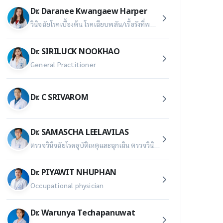
Dr. Daranee Kwangaew Harper
วินิจฉัยโรคเบื้องต้น โรคเฉียบพลัน/เรื้อรังที่พบบ่อย คัดกรองโรค ส่งเสริมสุขภาพ ป้องกันโรค และส่งต่อผู้ป่วยไปยังแพทย์เฉพาะทางอย่างเหมาะสม ตรวจสอบปัจจัยเสี่ยงในที่ทำงาน ทั้งกายภาพ เคมี ชีวภาพ และสังคม , ออกแบบการตรวจร่างกายที่เหมาะสมกับลักษณะงาน รักษาโรคจากการทำงาน โรคจากการประกอบอาชีพ และการบาดเจ็บ ,วางแผนการดูแลเพื่อให้ผู้ป่วยกลับไปทำงานได้อย่างปลอดภัย Treating medical organizer for international patients
Dr. SIRILUCK NOOKHAO
General Practitioner
Dr. C SRIVAROM
Dr. SAMASCHA LEELAVILAS
ตรวจวินิจฉัยโรคอุบัติเหตุและฉุกเฉิน ตรวจวินิจฉัยโรคไม่ติดต่อเรื้อรัง (NCDs) เช่น เบาหวาน ความดันโลหิตสูง ไขมันในเลือดสูง ตรวจวินิจฉัยโรคจากงานทำงาน (Occupational related disease)
Dr. PIYAWIT NHUPHAN
Occupational physician
Dr. Warunya Techapanuwat