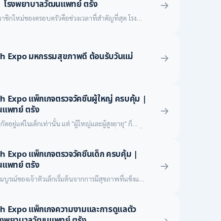
| โรงพยาบาลวัฒนแพทย์ ตรัง
ชิกใหม่ของครอบครัวคือช่วงเวลาที่สำคัญที่สุด โรง
รัง ขอร่วมเป็นส่วนหนึ่งในการดูแลคุณแม่และเจ้าตัว
ของการเตรียมพร้อมตั้งครรภ์ เฝ้ามองการเติบโตในครรภ์
การฟื้นฟูหลังคลอดอย่างอบอุ่น ด้วยทีมสูตินรีแพทย์
Expo มหกรรมสุขภาพดี ต้อนรับวันแม่
ทย์ผู้เชี่ยวชาญ เพื่อมอบประสบการณ์ที่ดีที่สุดให้
xpo แพ็กเกจตรวจวัคซีนผู้ใหญ่ ครบคุ้ม |
แพทย์ ตรัง
ัดอยู่แค่ในเด็กเท่านั้น แต่ "ผู้ใหญ่และผู้สูงอายุ" ก็
ีนเพื่อกระตุ้นภูมิคุ้มกันและป้องกันโรคร้ายที่อาจเกิดขึ้น
 ตรัง ขอเสนอ แพ็กเกจวัคซีนผู้ใหญ่ราคาสุดคุ้ม
Expo แพ็กเกจตรวจวัคซีนเด็ก ครบคุ้ม |
งกันให้คุณและคนที่คุณรักอย่างครอบคลุม ตลอดเดือน
แพทย์ ตรัง
บูรณ์ของเจ้าตัวเล็กเริ่มต้นจากการมีสุขภาพที่แข็งแรง
์ ตรัง มอบความอุ่นใจให้คุณพ่อคุณแม่ด้วย แพ็กเกจ
วัคซีนเสริมยอดฮิต และการตรวจประเมินพัฒนาการ โดย
 Expo แพ็กเกจความงามและการดูแลตัว
ิจกรรมบำบัดผู้เชี่ยวชาญ ในราคาสุดพิเศษตลอดเดือน
โรงพยาบาลวัฒนแพทย์ ตรัง