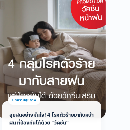
แ
บทความสุขภาพ
ลุยฝนอย่างมั่นใจ! 4 โรคตัวร้ายมากับหน้า
ฝน ที่ป้องกันได้ด้วย "วัคซีน"