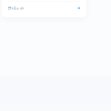
9 มิ.ย. 69