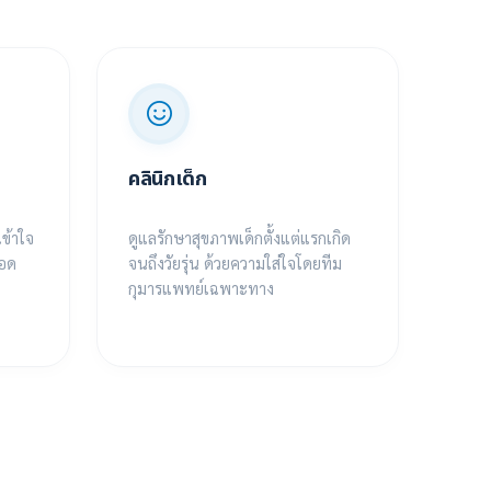
คลินิกเด็ก
คลิ
เข้าใจ
ดูแลรักษาสุขภาพเด็กตั้งแต่แรกเกิด
ให้บ
ลอด
จนถึงวัยรุ่น ด้วยความใส่ใจโดยทีม
กระด
กุมารแพทย์เฉพาะทาง
วงจร