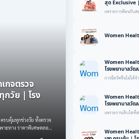
สุด Exclusive 
เพราะการต้อนรับสมา
พยาบาลวัฒนแพทย์ ต
น้อย ตั้งแต่ก้าวแรก
จนถึงวันคลอดและบริ
Women Health 
และบุคลากรทางการแพ
กับคุณและลูกน้อย
Women Health E
โรงพยาบาลวัฒน
การฉีดวัคซีนไม่ได้จำก
กเกจตรวจ
จำเป็นต้องได้รับวัคซ
โรงพยาบาลวัฒนแพทย์
ทุกวัย | โรง
Women Health 
เสริมสร้างเกราะป้อ
สิงหาคมนี้
โรงพยาบาลวัฒน
เพราะการเติบโตที่สม
โรงพยาบาลวัฒนแพทย
บคุ้มทุกช่วงวัย ทั้งตรวจ
วัคซีนเด็กตามวัย 
เฉพาะทาง ราคาพิเศษตลอด
Women Health
กุมารแพทย์และนักก
สิงหาคมนี้
เอง ครบคุ้ม | 