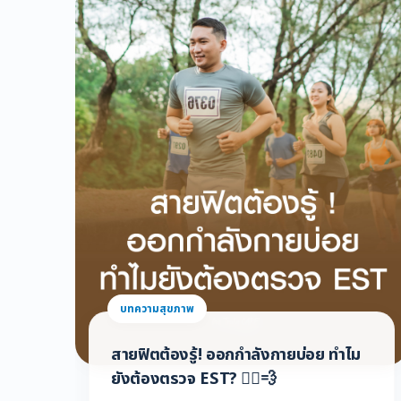
บทความสุขภาพ
น
สายฟิตต้องรู้! ออกกำลังกายบ่อย ทำไม
ยังต้องตรวจ EST? 🏃‍♂️💨