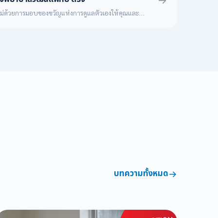
ม่ด้วยการมอบของขวัญแห่งการดูแลตัวเองให้คุณและ
าบาลวัฒนแพทย์ ตรัง ขอมอบโปรโมชันสุดพิเศษ "แพ็ก
รับวันแม่" ครอบคลุมทั้งงานปรับรูปหน้า เลเซอร์ผิว
 ฟื้นฟูด้วย PRP ทันตกรรม และกายภาพบำบัดรักษา
นสิงหาคมนี้
บทความทั้งหมด
เ
ห