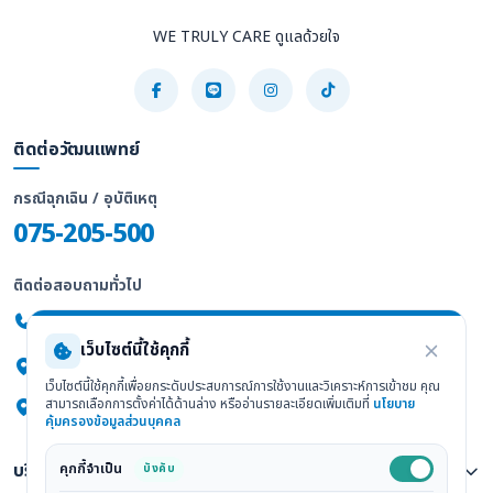
WE TRULY CARE ดูแลด้วยใจ
ติดต่อวัฒนแพทย์
กรณีฉุกเฉิน / อุบัติเหตุ
075-205-500
ติดต่อสอบถามทั่วไป
075-205-555
เว็บไซต์นี้ใช้คุกกี้
247/2 ถ.พัทลุง ต.ทับเที่ยง อ.เมือง จ.ตรัง 92000
เว็บไซต์นี้ใช้คุกกี้เพื่อยกระดับประสบการณ์การใช้งานและวิเคราะห์การเข้าชม คุณ
สามารถเลือกการตั้งค่าได้ด้านล่าง หรืออ่านรายละเอียดเพิ่มเติมที่
นโยบาย
ดูแผนที่ Google Maps
คุ้มครองข้อมูลส่วนบุคคล
บริการทางการแพทย์
คุกกี้จำเป็น
บังคับ