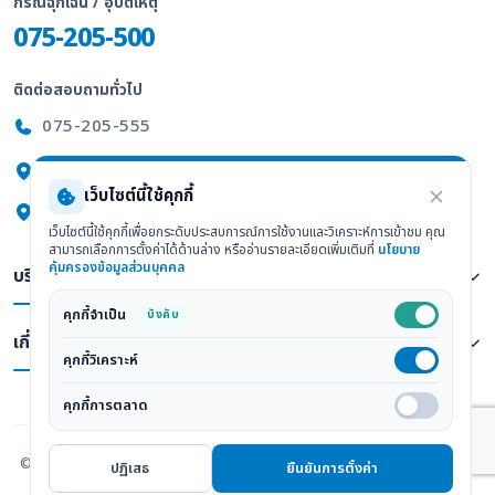
กรณีฉุกเฉิน / อุบัติเหตุ
075-205-500
ติดต่อสอบถามทั่วไป
075-205-555
247/2 ถ.พัทลุง ต.ทับเที่ยง อ.เมือง จ.ตรัง 92000
เว็บไซต์นี้ใช้คุกกี้
ดูแผนที่ Google Maps
เว็บไซต์นี้ใช้คุกกี้เพื่อยกระดับประสบการณ์การใช้งานและวิเคราะห์การเข้าชม คุณ
สามารถเลือกการตั้งค่าได้ด้านล่าง หรืออ่านรายละเอียดเพิ่มเติมที่
นโยบาย
คุ้มครองข้อมูลส่วนบุคคล
บริการทางการแพทย์
คุกกี้จำเป็น
บังคับ
เกี่ยวกับเรา
คุกกี้วิเคราะห์
คุกกี้การตลาด
© 2026
โรงพยาบาลวัฒนแพทย์ ตรัง : Wattanapat Hospital Trang
. All
ปฏิเสธ
ยืนยันการตั้งค่า
Rights Reserved