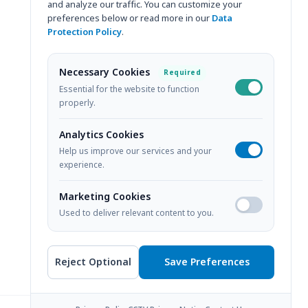
and analyze our traffic. You can customize your
075-205-500
preferences below or read more in our
Data
Protection Policy
.
General Inquiry
075-205-555
Necessary Cookies
Required
Essential for the website to function
247/2 Phattalung Rd., Trang
properly.
92000
Analytics Cookies
View on Google Maps
Help us improve our services and your
experience.
Marketing Cookies
Used to deliver relevant content to you.
Reject Optional
Save Preferences