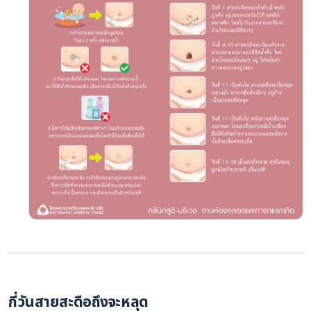
กี่วันสายสะดือถึงจะหลุด