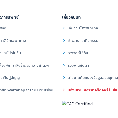
งการแพทย์
เกี่ยวกับเรา
พทย์
เกี่ยวกับโรงพยาบาล
ะคลินิกเฉพาะทาง
ข่าวสารและกิจกรรม
จและโปรโมชัน
รางวัลที่ได้รับ
ห้องพักและสิ่งอำนวยความสะดวก
ร่วมงานกับเรา
ระกันคู่สัญญา
นโยบายคุ้มครองข้อมูลส่วนบุคค
าชิก Wattanapat the Exclusive
แจ้งเบาะแสการทุจริตคอร์รัปชัน