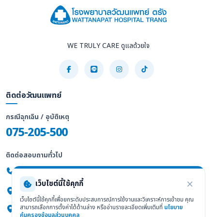
WE TRULY CARE ดูแลด้วยใจ
ติดต่อวัฒนแพทย์
กรณีฉุกเฉิน / อุบัติเหตุ
075-205-500
ติดต่อสอบถามทั่วไป
075-205-555
เว็บไซต์นี้ใช้คุกกี้
247/2 ถ.พัทลุง ต.ทับเที่ยง อ.เมือง จ.ตรัง 92000
เว็บไซต์นี้ใช้คุกกี้เพื่อยกระดับประสบการณ์การใช้งานและวิเคราะห์การเข้าชม คุณ
สามารถเลือกการตั้งค่าได้ด้านล่าง หรืออ่านรายละเอียดเพิ่มเติมที่
นโยบาย
ดูแผนที่ Google Maps
คุ้มครองข้อมูลส่วนบุคคล