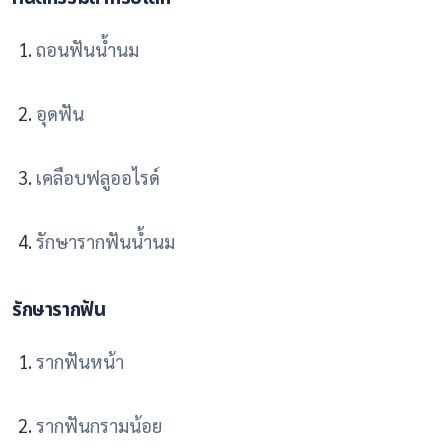
ถอนฟันน้ำนม
อุดฟัน
เคลือบฟลูออไรด์
รักษารากฟันน้ำนม
รักษารากฟัน
รากฟันหน้า
รากฟันกรามน้อย