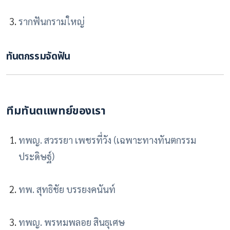
รากฟันกรามใหญ่
ทันตกรรมจัดฟัน
ทีมทันตแพทย์ของเรา
ทพญ. สวรรยา เพชรที่วัง (เฉพาะทางทันตกรรม
ประดิษฐ์)
ทพ. สุทธิชัย บรรยงคนันท์
ทพญ. พรหมพลอย สินธุเศษ