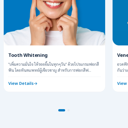
Tooth Whitening
Vene
"เพิ่มความมั่นใจ ให้รอยยิ้มในทุกๆวัน" ด้วยโปรแกรมฟอกสี
อวดฟัน
ฟัน โดยทันตแพทย์ผู้เชียวชาญ สำหรับการฟอกสีฟ...
กันว่า
View Details
View 