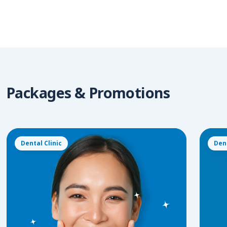
Packages & Promotions
Dental Clinic
Dent