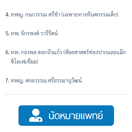
ทพญ. กนกวรรณ ศรีขำ (เฉพาะทางทันตกรรมเด็ก)
ทพ. จักรพงศ์ วารีรัตน์
ทพ. กองพล ดอกบัวแก้ว (ศัลยศาสตร์ช่องปากและแม็ก
ซิโลเฟเชียล)
ทพญ. ศกลวรรณ ศรีธรรมานุวัฒน์