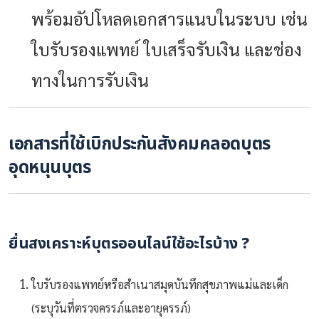
พร้อมอัปโหลดเอกสารแนบในระบบ เช่น
ใบรับรองแพทย์ ใบเสร็จรับเงิน และช่อง
ทางในการรับเงิน
เอกสารที่ใช้เบิกประกันสังคมคลอดบุตร
อุดหนุนบุตร
ยื่นสงเคราะห์บุตรออนไลน์ใช้อะไรบ้าง
?
ใบรับรองแพทย์หรือสำเนาสมุดบันทึกสุขภาพแม่และเด็ก
(ระบุวันที่ตรวจครรภ์และอายุครรภ์)