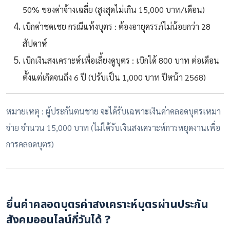
50% ของค่าจ้างเฉลี่ย (สูงสุดไม่เกิน 15,000 บาท/เดือน)
เบิกค่าชดเชย กรณีแท้งบุตร : ต้องอายุครรภ์ไม่น้อยกว่า 28
สัปดาห์
เบิกเงินสงเคราะห์เพื่อเลี้ยงดูบุตร : เบิกได้ 800 บาท ต่อเดือน
ตั้งแต่เกิดจนถึง 6 ปี (ปรับเป็น 1,000 บาท ปีหน้า 2568)
หมายเหตุ : ผู้ประกันตนชาย จะได้รับเฉพาะเงินค่าคลอดบุตรเหมา
จ่าย จำนวน 15,000 บาท (ไม่ได้รับเงินสงเคราะห์การหยุดงานเพื่อ
การคลอดบุตร)
ยื่นค่าคลอดบุตรค่าสงเคราะห์บุตรผ่านประกัน
สังคมออนไลน์กี่วันได้
?