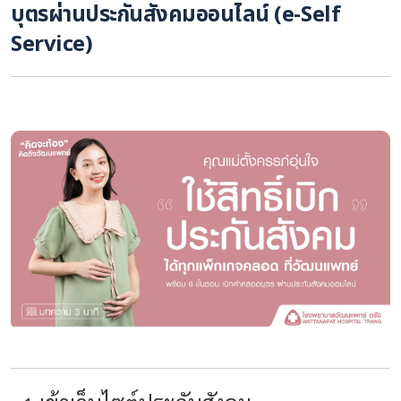
บุตรผ่านประกันสังคมออนไลน์ (e-Self
Service)