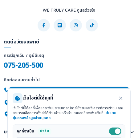
WE TRULY CARE ดูแลด้วยใจ
ติดต่อวัฒนแพทย์
กรณีฉุกเฉิน / อุบัติเหตุ
075-205-500
ติดต่อสอบถามทั่วไป
075-205-555
เว็บไซต์นี้ใช้คุกกี้
247/2 ถ.พัทลุง ต.ทับเที่ยง อ.เมือง จ.ตรัง 92000
เว็บไซต์นี้ใช้คุกกี้เพื่อยกระดับประสบการณ์การใช้งานและวิเคราะห์การเข้าชม คุณ
สามารถเลือกการตั้งค่าได้ด้านล่าง หรืออ่านรายละเอียดเพิ่มเติมที่
นโยบาย
ดูแผนที่ Google Maps
คุ้มครองข้อมูลส่วนบุคคล
บริการทางการแพทย์
คุกกี้จำเป็น
บังคับ