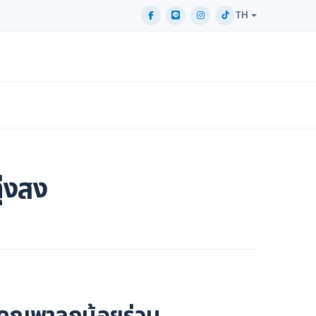
TH
่งสง