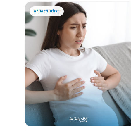
คลินิกสูติ-นรีเวช