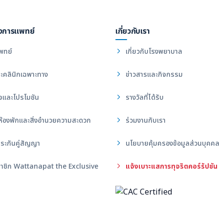
งการแพทย์
เกี่ยวกับเรา
พทย์
เกี่ยวกับโรงพยาบาล
ะคลินิกเฉพาะทาง
ข่าวสารและกิจกรรม
จและโปรโมชัน
รางวัลที่ได้รับ
ห้องพักและสิ่งอำนวยความสะดวก
ร่วมงานกับเรา
ระกันคู่สัญญา
นโยบายคุ้มครองข้อมูลส่วนบุคค
าชิก Wattanapat the Exclusive
แจ้งเบาะแสการทุจริตคอร์รัปชัน