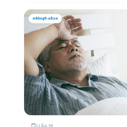
คลินิกสูติ-นรีเวช
11 มิ.ย. 58