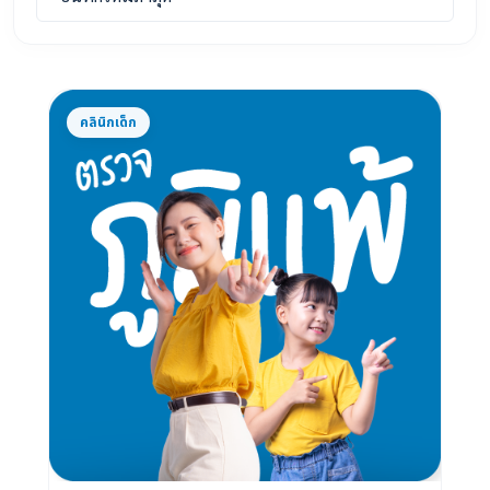
คลินิกเด็ก