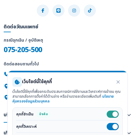
ติดต่อวัฒนแพทย์
กรณีฉุกเฉิน / อุบัติเหตุ
075-205-500
ติดต่อสอบถามทั่วไป
075-205-555
เว็บไซต์นี้ใช้คุกกี้
247/2 ถ.พัทลุง ต.ทับเที่ยง อ.เมือง จ.ตรัง 92000
เว็บไซต์นี้ใช้คุกกี้เพื่อยกระดับประสบการณ์การใช้งานและวิเคราะห์การเข้าชม คุณ
สามารถเลือกการตั้งค่าได้ด้านล่าง หรืออ่านรายละเอียดเพิ่มเติมที่
นโยบาย
ดูแผนที่ Google Maps
คุ้มครองข้อมูลส่วนบุคคล
คุกกี้จำเป็น
บริการทางการแพทย์
บังคับ
คุกกี้วิเคราะห์
เกี่ยวกับเรา