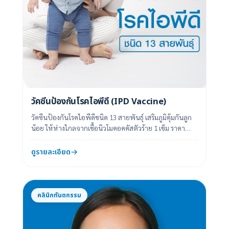
วัคซีนป้องกันโรคไอพีดี (IPD Vaccine)
วัคซีนป้องกันโรคไอพีดีชนิด 13 สายพันธุ์ เสริมภูมิคุ้มกันลูก
น้อย ให้ห่างไกลจากเชื้อนิวโมคอคคัสตัวร้าย 1 เข็ม ราคา
2,899 บาท 2 เข็ม ราคา 5...
ดูรายละเอียด
คลินิกทันตกรรม