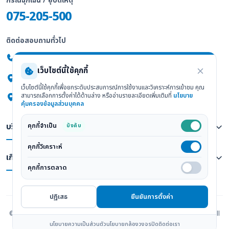
กรณีฉุกเฉิน / อุบัติเหตุ
075-205-500
ติดต่อสอบถามทั่วไป
075-205-555
เว็บไซต์นี้ใช้คุกกี้
247/2 ถ.พัทลุง ต.ทับเที่ยง อ.เมือง จ.ตรัง 92000
เว็บไซต์นี้ใช้คุกกี้เพื่อยกระดับประสบการณ์การใช้งานและวิเคราะห์การเข้าชม คุณ
สามารถเลือกการตั้งค่าได้ด้านล่าง หรืออ่านรายละเอียดเพิ่มเติมที่
นโยบาย
ดูแผนที่ Google Maps
คุ้มครองข้อมูลส่วนบุคคล
คุกกี้จำเป็น
บริการทางการแพทย์
บังคับ
คุกกี้วิเคราะห์
เกี่ยวกับเรา
คุกกี้การตลาด
ปฏิเสธ
ยืนยันการตั้งค่า
© 2026
โรงพยาบาลวัฒนแพทย์ ตรัง : Wattanapat Hospital Trang
. All
นโยบายความเป็นส่วนตัว
นโยบายกล้องวงจรปิด
ติดต่อเรา
Rights Reserved