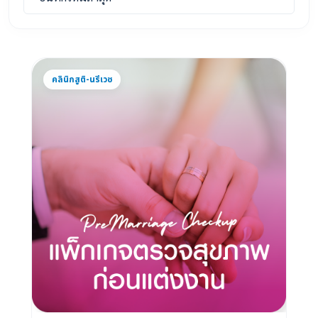
คลินิกสูติ-นรีเวช