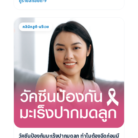
ดูรายละเอียด
คลินิกสูติ-นรีเวช
วัคซีนป้องกันมะเร็งปากมดลูก ทำไมต้องฉีดก่อนมี