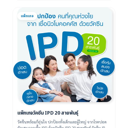
แพ็กเกจ
แพ็กเกจวัคซีน IPD 20 สายพันธุ์
วัคซีนพร้อมก็อุ่นใจ ปกป้องทั้งเด็กและผู้ใหญ่ จากโรคปอด
อักเสบจากเชื้อ IPD ด้วยวัคซีน IPD 20 สายพันธุ์ วัคซีน IPD