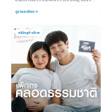
20 สายพันธุ์คืออะไร? วัค...
ดูรายละเอียด
คลินิกสูติ-นรีเวช