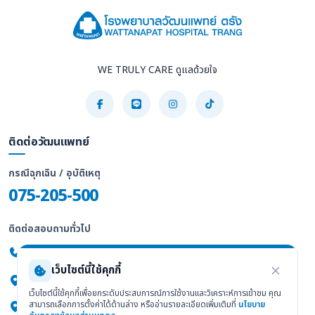
WE TRULY CARE ดูแลด้วยใจ
ติดต่อวัฒนแพทย์
กรณีฉุกเฉิน / อุบัติเหตุ
075-205-500
ติดต่อสอบถามทั่วไป
075-205-555
เว็บไซต์นี้ใช้คุกกี้
247/2 ถ.พัทลุง ต.ทับเที่ยง อ.เมือง จ.ตรัง 92000
เว็บไซต์นี้ใช้คุกกี้เพื่อยกระดับประสบการณ์การใช้งานและวิเคราะห์การเข้าชม คุณ
สามารถเลือกการตั้งค่าได้ด้านล่าง หรืออ่านรายละเอียดเพิ่มเติมที่
นโยบาย
ดูแผนที่ Google Maps